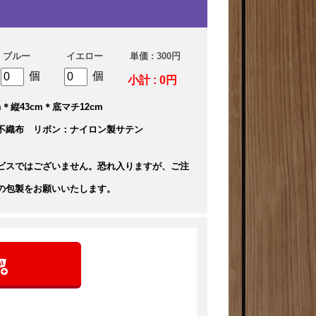
ブルー
イエロー
単価 : 300円
個
個
小計 : 0円
＊縦43cm＊底マチ12cm
不織布 リボン：ナイロン製サテン
ビスではございません。恐れ入りますが、ご注
の包製をお願いいたします。